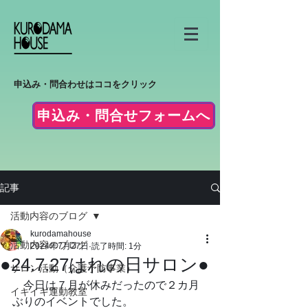
申込み・問合わせはココをクリック
申込み・問合せフォームへ
記事
活動内容のブログ
kurodamahouse
活動内容のブログ
2024年7月27日
読了時間: 1分
●24.7.27はれの日サロン●
サロン活動（介護予防事業）
　今日は７月が休みだったので２カ月
イキイキ運動教室
ぶりのイベントでした。