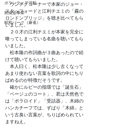
ボランティア活動
　ウンチクコーナーで本家のジョー・
スタッフォードと江利チエミの「霧の
助成金事業
ロンドンブリッジ」を聴き比べてもら
昭和パーク（麻雀）
いました。
　２０才の江利チエミが本家を完全に
喰ってしまっている名曲を聴いてもら
いました。
　松本隆の作詞曲が３曲あったので続
けて聴いてもらいました。
　本人曰く、松本隆は少し古くなって
あまり使わない言葉を歌詞の中にちり
ばめるのが特徴だそうです。
　確かにルビーの指環では「誕生石」
「ベージュのコート」、君は天然色で
は「ポラロイド」「受話器」、木綿の
ハンカチーフでは、ずばり「木綿」と
いう古臭い言葉が、ちりばめられてい
ますねえ。　