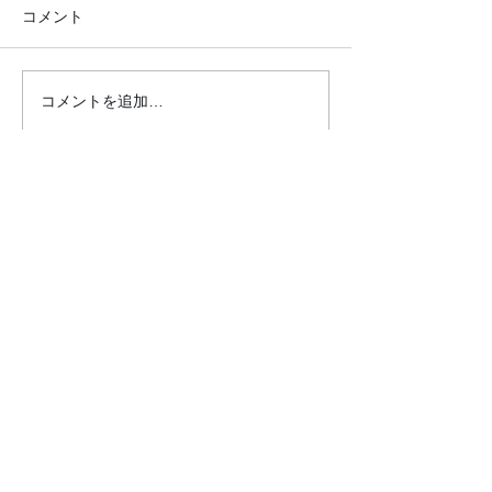
コメント
コメントを追加…
●26.7.25 はれの日サロ
●26.7.4みん
ン●
リクエスト大会
クロダマハウス
ホーム
活動内容​ブログ​
問合わせ・申込フォーム
事業内容
昭和パーク（麻雀と筋トレ）
イキイキ運動教室