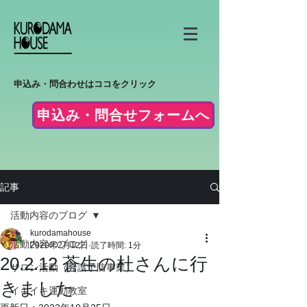
申込み・問合わせはココをクリック
申込み・問合せフォームへ
記事
活動内容のブログ
kurodamahouse
活動内容のブログ
2020年2月12日
読了時間: 1分
20.2.12 蒼生の杜さんに行
サロン活動（介護予防事業）
きました
イキイキ運動教室