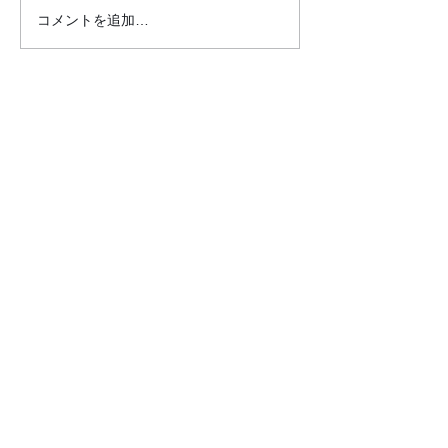
コメントを追加…
20.2.10 北柏ナーシングケ
20.2.8 そよ
アセンターさんに行きま
行きました
した
クロダマハウス
ホーム
活動内容​ブログ​
問合わせ・申込フォーム
事業内容
昭和パーク（麻雀と筋トレ）
イキイキ運動教室
サロン訪問（介護予防活動）
​レコードの引き取り