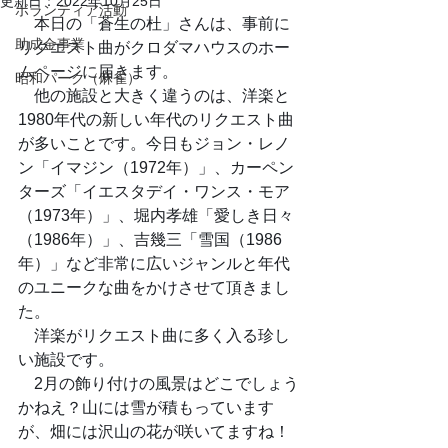
更新日：
2022年10月25日
ボランティア活動
　本日の「蒼生の杜」さんは、事前に
助成金事業
リクエスト曲がクロダマハウスのホー
ムページに届きます。
昭和パーク（麻雀）
　他の施設と大きく違うのは、洋楽と
1980年代の新しい年代のリクエスト曲
が多いことです。今日もジョン・レノ
ン「イマジン（1972年）」、カーペン
ターズ「イエスタデイ・ワンス・モア
（1973年）」、堀内孝雄「愛しき日々
（1986年）」、吉幾三「雪国（1986
年）」など非常に広いジャンルと年代
のユニークな曲をかけさせて頂きまし
た。
　洋楽がリクエスト曲に多く入る珍し
い施設です。
　2月の飾り付けの風景はどこでしょう
かねえ？山には雪が積もっています
が、畑には沢山の花が咲いてますね！