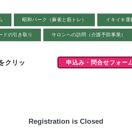
ム
昭和パーク（麻雀と筋トレ）
イキイキ運
ードの引き取り
サロンへの訪問（介護予防事業）
申込み・問合せフォー
をクリッ
Registration is Closed