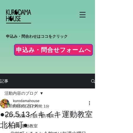
申込み・問合わせはココをクリック
申込み・問合せフォームへ
記事
活動内容のブログ
kurodamahouse
活動内容のブログ
5月13日
読了時間: 1分
●26.5.13イキイキ運動教室
サロン活動（介護予防事業）
北柏町●
イキイキ運動教室