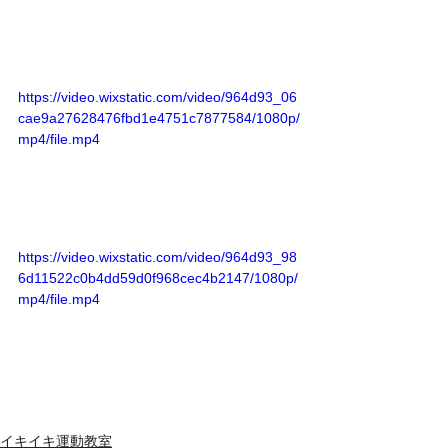
https://video.wixstatic.com/video/964d93_06
cae9a27628476fbd1e4751c7877584/1080p/
mp4/file.mp4
https://video.wixstatic.com/video/964d93_98
6d11522c0b4dd59d0f968cec4b2147/1080p/
mp4/file.mp4
イキイキ運動教室