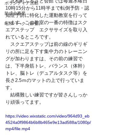
　北柏町ふるさと会館では毎週水曜日
ボランティア活動
10時15分から11時半まで転倒予防・認
助成金事業
知症予防に特化した運動教室を行って
います。この教室の一番の特徴はスク
昭和パーク（麻雀）
エアステップ　エクササイズを取り入
れているところです。
　スクエアステップは前の線のギリギ
リの所に足を下す集中力のトレーニン
グが加わりますは、その前の練習で
は、下半身筋トレ、バランス（体幹）
トレ、脳トレ（デュアルタスク等）を
長さ2.5ｍのマットの上で行っていま
す。
　結構難しい練習ですが皆さんしっか
り頑張ってます。
https://video.wixstatic.com/video/964d93_eb
4524a0f9864b6b8b465e9e13ad588a/1080p/
mp4/file.mp4