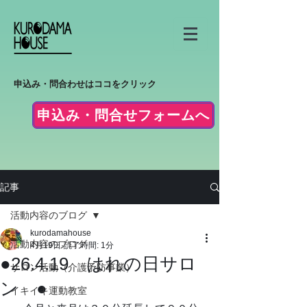
申込み・問合わせはココをクリック
申込み・問合せフォームへ
記事
活動内容のブログ
kurodamahouse
活動内容のブログ
4月19日
読了時間: 1分
●26.4.19 はれの日サロ
サロン活動（介護予防事業）
ン ●
イキイキ運動教室