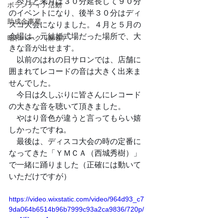
　今月と来月は３０分延長して９０分
ボランティア活動
のイベントになり、後半３０分はディ
助成金事業
スコ大会になりました。４月と５月の
会場は、元結婚式場だった場所で、大
昭和パーク（麻雀）
きな音が出せます。
　以前のはれの日サロンでは、店舗に
囲まれてレコードの音は大きく出来ま
せんでした。
　今日は久しぶりに皆さんにレコード
の大きな音を聴いて頂きました。
　やはり音色が違うと言ってもらい嬉
しかったですね。
　最後は、ディスコ大会の時の定番に
なってきた「ＹＭＣＡ（西城秀樹）」
で一緒に踊りました（正確には動いて
いただけですが）
https://video.wixstatic.com/video/964d93_c7
9da064b6514b96b7999c93a2ca9836/720p/