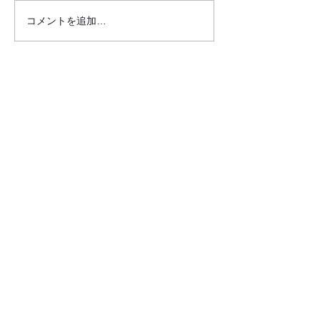
コメントを追加…
●26.7.25 はれの日サロ
●26.7.4みん
ン●
リクエスト大会
クロダマハウス
ホーム
活動内容​ブログ​
問合わせ・申込フォーム
事業内容
昭和パーク（麻雀と筋トレ）
イキイキ運動教室
サロン訪問（介護予防活動）
​レコードの引き取り