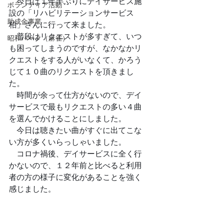
　今日は１年半ぶりにデイサービス施
ボランティア活動
設の「リハビリテーションサービス
助成金事業
柏」さんに行って来ました。
　普段はリクエストが多すぎて、いつ
昭和パーク（麻雀）
も困ってしまうのですが、なかなかリ
クエストをする人がいなくて、かろう
じて１０曲のリクエストを頂きまし
た。
　時間が余って仕方がないので、デイ
サービスで最もリクエストの多い４曲
を選んでかけることにしました。
　今日は聴きたい曲がすぐに出てこな
い方が多くいらっしゃいました。
　コロナ禍後、デイサービスに全く行
かないので、１２年前と比べると利用
者の方の様子に変化があることを強く
感じました。