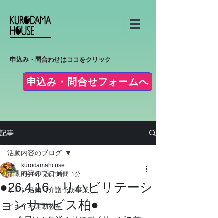
申込み・問合わせはココをクリック
申込み・問合せフォームへ
記事
活動内容のブログ
kurodamahouse
活動内容のブログ
4月16日
読了時間: 1分
●26.4.16 リハビリテーシ
サロン活動（介護予防事業）
ョンサービス柏●
イキイキ運動教室