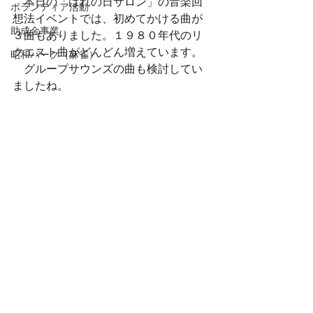
　本日の「はれの日サロン」の音楽回
ボランティア活動
想法イベントでは、初めてかける曲が
助成金事業
３曲もありました。１９８０年代のリ
クエスト曲がどんどん増えています。
昭和パーク（麻雀）
　グループサウンズの曲も検討してい
ましたね。