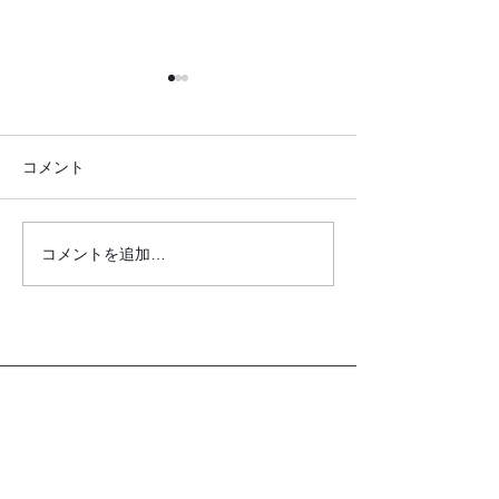
コメント
コメントを追加…
●26.7.4みんなでパーク
●26.6.18はつ
リクエスト大会●
新松戸支部●
クロダマハウス
ホーム
活動内容​ブログ​