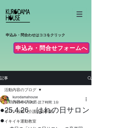
申込み・問合わせはココをクリック
申込み・問合せフォームへ
記事
活動内容のブログ
kurodamahouse
活動内容のブログ
2025年4月26日
読了時間: 1分
●25.4.26 はれの日サロン
サロン活動（介護予防事業）
●
イキイキ運動教室