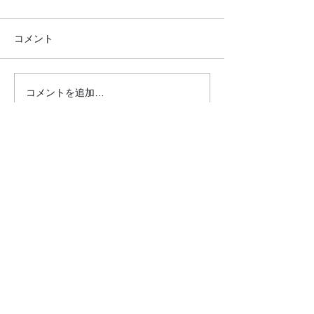
コメント
コメントを追加…
●26.7.25 はれの日サロ
●26.7.4みん
ン●
リクエスト大会
クロダマハウス
ホーム
活動内容​ブログ​
問合わせ・申込フォーム
事業内容
昭和パーク（麻雀と筋トレ）