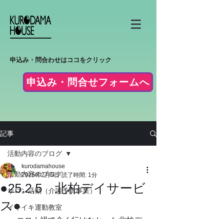
申込み・問合わせはココをクリック
申込み・問合せフォームへ
記事
活動内容のブログ
kurodamahouse
活動内容のブログ
2025年2月5日
読了時間: 1分
●25.2.5 北柏デイサービ
サロン活動（介護予防事業）
ス●
イキイキ運動教室