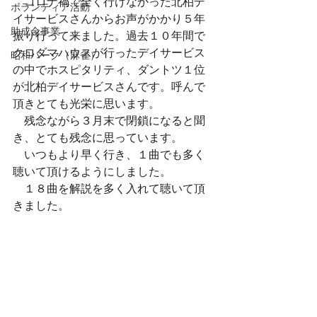
　コロナ禍で全く行けなかった北柏デ
ボランティア活動
イサービスさんからお声がかかり５年
助成金事業
振り行って来ました。過去１０年間で
クロダマハウスが行ったデイサービス
昭和パーク（麻雀）
の中でホスピタリティ、ダントツ１位
が北柏デイサービスさんです。呼んで
頂きとても光栄に思います。
　残念ながら３月末で閉鎖になると聞
き、とても残念に思っています。
　いつもより早く行き、１曲でも多く
聴いて頂けるようにしました。
　１８曲を解説を多く入れて聴いて頂
きました。