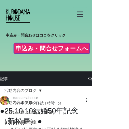
申込み・問合わせはココをクリック
申込み・問合せフォームへ
記事
活動内容のブログ
kurodamahouse
活動内容のブログ
2025年10月10日
読了時間: 1分
●25.10.10結婚50年記念
サロン活動（介護予防事業）
（新松戸）●
イキイキ運動教室