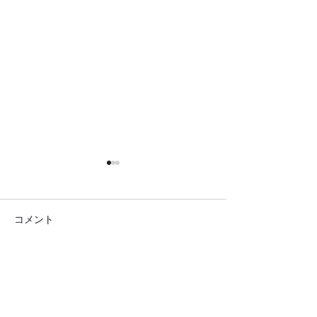
コメント
コメントを追加…
●26.7.25 はれの日サロ
●26.7.4みん
ン●
リクエスト大会