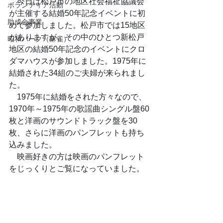
　今日は松戸市の地区社会福祉協議会
ボランティア活動
が主催する結婚50年記念イベントに初
助成金事業
めて参加しました。松戸市では15地区
がありますが、その中のひとつ新松戸
昭和パーク（麻雀）
地区の結婚50年記念のイベントにクロ
ダマハウスが参加しました。1975年に
結婚された34組のご夫婦が来られまし
た。
　1975年に結婚をされた方々なので、
1970年～1975年の歌謡曲シングル盤60
枚と洋画のサウンドトラック盤を30
枚、さらに洋画のパンフレットも持ち
込みました。
　映画好きの方は映画のパンフレット
をじっくりとご覧になっていました。