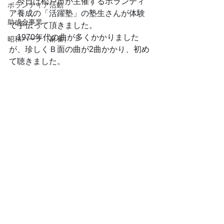
　今日は松戸市が主催するボランティ
ボランティア活動
ア養成の「活躍塾」の塾生さんが体験
助成金事業
で手伝って頂きました。
　1970年代の曲が多くかかりました
昭和パーク（麻雀）
が、珍しくＢ面の曲が2曲かかり、初め
て聴きました。