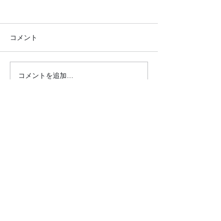
コメント
コメントを追加…
●26.7.25 はれの日サロ
●26.7.4みん
ン●
リクエスト大会
クロダマハウス
ホーム
活動内容​ブログ​
問合わせ・申込フォーム
事業内容