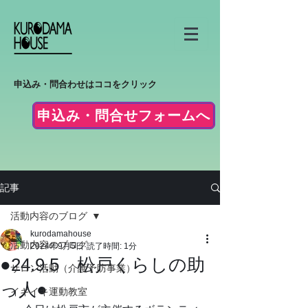
申込み・問合わせはココをクリック
申込み・問合せフォームへ
記事
活動内容のブログ
kurodamahouse
活動内容のブログ
2024年9月5日
読了時間: 1分
●24.9.5 松戸くらしの助
サロン活動（介護予防事業）
っ人●
イキイキ運動教室