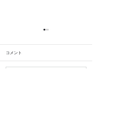
コメント
コメントを追加…
●26.7.4みんなでパーク
●26.6.18はつ
リクエスト大会●
新松戸支部●
クロダマハウス
ホーム