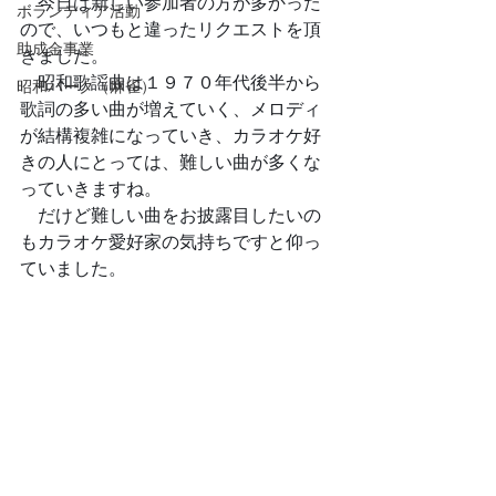
　今日は新しい参加者の方が多かった
ボランティア活動
ので、いつもと違ったリクエストを頂
助成金事業
きました。
　昭和歌謡曲は１９７０年代後半から
昭和パーク（麻雀）
歌詞の多い曲が増えていく、メロディ
が結構複雑になっていき、カラオケ好
きの人にとっては、難しい曲が多くな
っていきますね。
　だけど難しい曲をお披露目したいの
もカラオケ愛好家の気持ちですと仰っ
ていました。