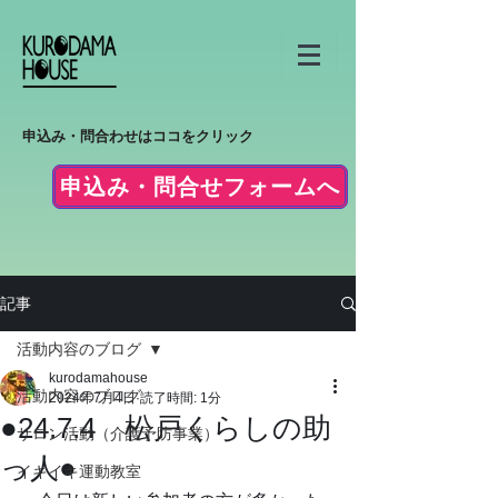
申込み・問合わせはココをクリック
申込み・問合せフォームへ
記事
活動内容のブログ
kurodamahouse
活動内容のブログ
2024年7月4日
読了時間: 1分
●24.7.4 松戸くらしの助
サロン活動（介護予防事業）
っ人●
イキイキ運動教室