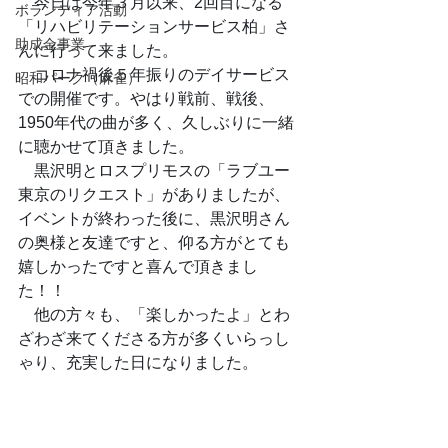
　今日は今年３月以来、2回目になる
ボランティア活動
「リハビリテーションサービス柏」さ
助成金事業
んに行って来ました。
　コロナ禍後５年振りのデイサービス
昭和パーク（麻雀）
での開催です。やはり戦前、戦後、
1950年代の曲が多く、久しぶりに一緒
に聴かせて頂きました。
　黒沢明とロスプリモスの「ラブユー
東京のリクエスト」がありましたが、
イベントが終わった後に、黒沢明さん
の奥様と友達ですと、仰る方がとても
嬉しかったですと喜んで頂きまし
た！！
　他の方々も、「楽しかったよ」とわ
ざわざ来てくださる方が多くいらっし
ゃり、充実した日になりました。