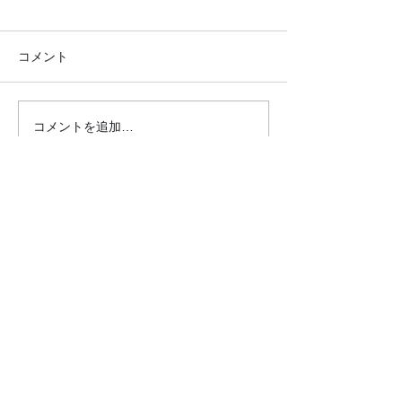
コメント
コメントを追加…
●26.7.25 はれの日サロ
●26.7.4みん
ン●
リクエスト大会
クロダマハウス
ホーム
活動内容​ブログ​
問合わせ・申込フォーム
事業内容