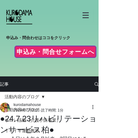
申込み・問合わせはココをクリック
申込み・問合せフォームへ
記事
活動内容のブログ
kurodamahouse
活動内容のブログ
2024年7月23日
読了時間: 1分
●24.7.23リハビリテーショ
サロン活動（介護予防事業）
ンサービス柏●
イキイキ運動教室