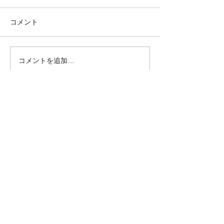
コメント
コメントを追加…
●26.7.25 はれの日サロ
●26.7.4みん
ン●
リクエスト大会
クロダマハウス
ホーム
活動内容​ブログ​
問合わせ・申込フォーム
事業内容
昭和パーク（麻雀と筋トレ）