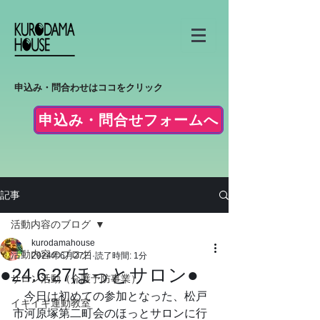
申込み・問合わせはココをクリック
申込み・問合せフォームへ
記事
活動内容のブログ
kurodamahouse
活動内容のブログ
2024年6月27日
読了時間: 1分
●24.6.27ほっとサロン●
サロン活動（介護予防事業）
　今日は初めての参加となった、松戸
イキイキ運動教室
市河原塚第二町会のほっとサロンに行