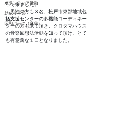
ボランティア活動
って来ました。
　男性の方も３名、松戸市東部地域包
助成金事業
括支援センターの多機能コーディネー
昭和パーク（麻雀）
ターの方も来て頂き、クロダマハウス
の音楽回想法活動を知って頂け、とて
も有意義な１日となりました。