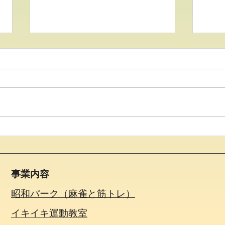
●26.7.25 はれの日サロン●
●2
クエ
事業内容
昭和パーク（麻雀と筋トレ）
イキイキ運動教室