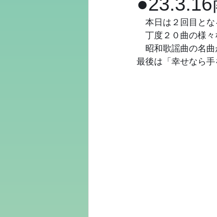
●23.3
　本日は２回目とな
　丁度２０曲の様々
　昭和歌謡曲の名曲
最後は「幸せなら手