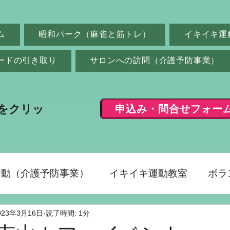
ム
昭和パーク（麻雀と筋トレ）
イキイキ運
ードの引き取り
サロンへの訪問（介護予防事業）
申込み・問合せフォー
をクリッ
活動（介護予防事業）
イキイキ運動教室
ボラ
023年3月16日
読了時間: 1分
ク（麻雀）