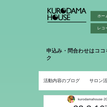
ホー
レコ
申込み・問合わせはココ
ク
活動内容のブログ
サロン
kurodamahouse
2
助成金事業
昭和パー