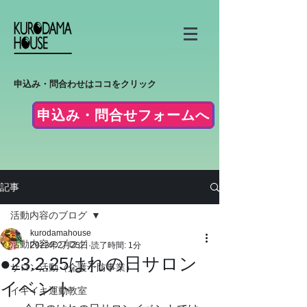
申込み・問合わせはココをクリック
申込み・問合せフォームへ
記事
活動内容のブログ
kurodamahouse
活動内容のブログ
2023年2月25日
読了時間: 1分
●23.2.25はれの日サロン
サロン活動（介護予防事業）
イベント
イキイキ運動教室