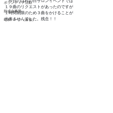
　今日のはれの日サロンイベントでは
ボランティア活動
１９曲のリクエストがあったのですが
助成金事業
１時間制限のため３曲をかけることが
出来ませんでした。残念！！
昭和パーク（麻雀）