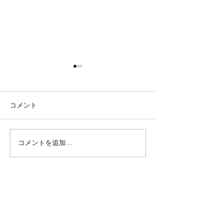
コメント
コメントを追加…
●26.7.25 はれの日サロ
●26.7.4みん
ン●
リクエスト大会
クロダマハウス