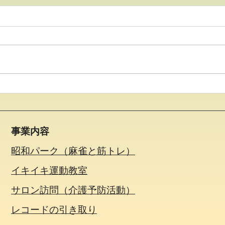
●イキイキ運動教室 レクリ
●イ
エーション●
レー
事業内容
昭和パーク（麻雀と筋トレ）
イキイキ運動教室
サロン訪問（介護予防活動）
​レコードの引き取り