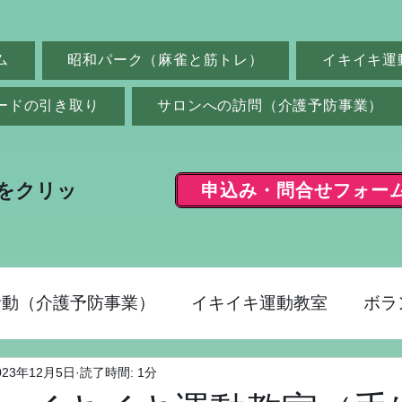
ム
昭和パーク（麻雀と筋トレ）
イキイキ運
ードの引き取り
サロンへの訪問（介護予防事業）
申込み・問合せフォー
をクリッ
活動（介護予防事業）
イキイキ運動教室
ボラ
023年12月5日
読了時間: 1分
ク（麻雀）