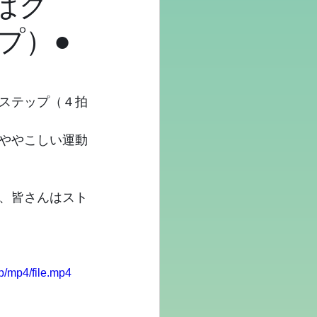
手はグ
プ）●
ステップ（４拍
ややこしい運動
、皆さんはスト
/mp4/file.mp4