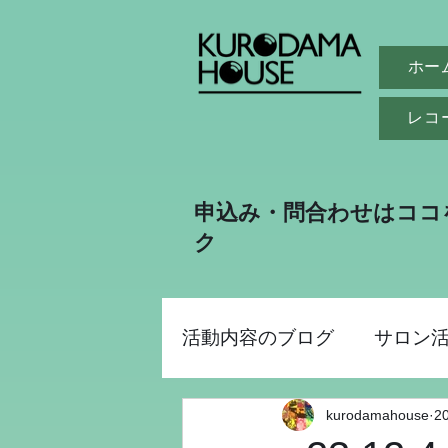
ホー
レコ
申込み・問合わせはココ
ク
活動内容のブログ
サロン
kurodamahouse
2
助成金事業
昭和パー