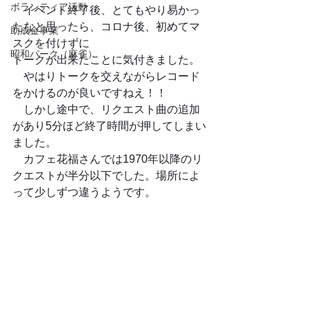
ボランティア活動
　イベント終了後、とてもやり易かっ
たなと思ったら、コロナ後、初めてマ
助成金事業
スクを付けずに
昭和パーク（麻雀）
トークが出来たことに気付きました。
　やはりトークを交えながらレコード
をかけるのが良いですねえ！！
　しかし途中で、リクエスト曲の追加
があり5分ほど終了時間が押してしまい
ました。
　カフェ花福さんでは1970年以降のリ
クエストが半分以下でした。場所によ
って少しずつ違うようです。