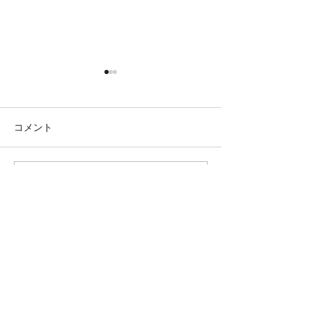
コメント
コメントを追加…
●26.7.25 はれの日サロ
●26.7.4みん
ン●
リクエスト大会
クロダマハウス
ホーム