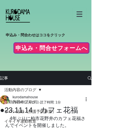
申込み・問合わせはココをクリック
申込み・問合せフォームへ
記事
活動内容のブログ
kurodamahouse
活動内容のブログ
2023年11月15日
読了時間: 1分
●23.11.14 カフェ花福
サロン活動（介護予防事業）
　4年ぶりに柏市花野井のカフェ花福さ
イキイキ運動教室
んでイベントを開催しました。