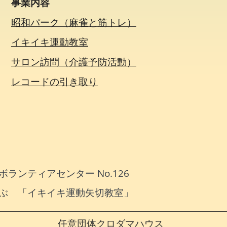
事業内容
昭和パーク（麻雀と筋トレ）
イキイキ運動教室
サロン訪問（介護予防活動）
​レコードの引き取り
ランティアセンター No.126
ぶ 「イキイキ運動矢切教室」
​任意団体クロダマハウス