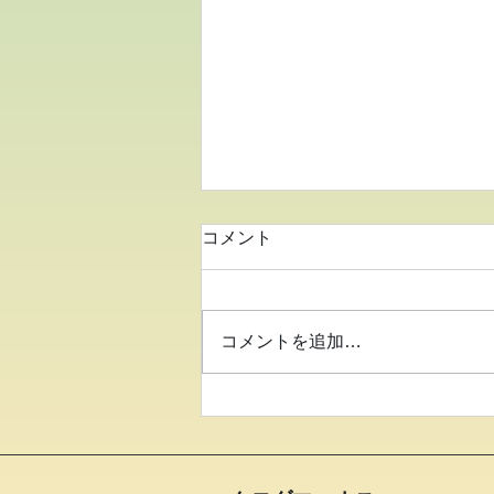
コメント
コメントを追加…
●イキイキ運動教室 バラン
ス●