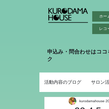
ホー
レコ
申込み・問合わせはココ
ク
活動内容のブログ
サロン
kurodamahouse
2
助成金事業
昭和パー