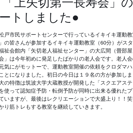
4.5 「上矢切第一長寿会」
ートしました●
松戸市民サポートセンターで行っているイキイキ運動教
」の皆さんが参加するイキイキ運動教室（60分）がス
福祉会館内「矢切老人福祉センター」の大広間（畳部屋
会」は今年初めに発足したばかりの老人会です。老人会
元気にがモットーで、運動教室開催の依頼をクロダマハ
ことになりました。初日の今日は１９名の方が参加しま
大の特徴は筑波大学大蔵教授が開発した「スクエアステ
を使って認知症予防・転倒予防が同時に出来る優れたプ
ていますが、最後はレクリエーションで大盛上り！！笑
かり筋トレもする教室を継続していきます。