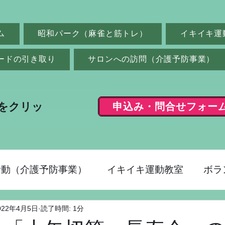
ム
昭和パーク（麻雀と筋トレ）
イキイキ運
ードの引き取り
サロンへの訪問（介護予防事業）
申込み・問合せフォー
をクリッ
活動（介護予防事業）
イキイキ運動教室
ボラ
022年4月5日
読了時間: 1分
ク（麻雀）