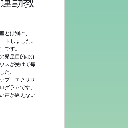
の運動教
室とは別に、
タートしました。
）です。　　　
の発足目的は介
ウスが受けて毎
した。
ップ　エクササ
ログラムです。
い声が絶えない