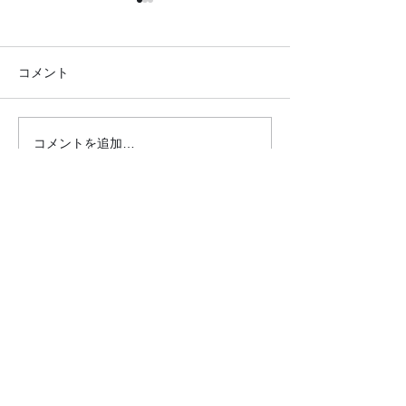
コメント
コメントを追加…
●26.7.25 はれの日サロ
●26.7.4みん
ン●
リクエスト大会
クロダマハウス
ホーム
活動内容​ブログ​
問合わせ・申込フォーム
事業内容