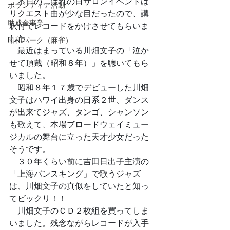
　本日の、はれの日サロンイベントは
ボランティア活動
リクエスト曲が少な目だったので、講
助成金事業
釈付でレコードをかけさせてもらいま
した。
昭和パーク（麻雀）
　最近はまっている川畑文子の「泣か
せて頂戴（昭和８年）」を聴いてもら
いました。　
　昭和８年１７歳でデビューした川畑
文子はハワイ出身の日系２世、ダンス
が出来てジャズ、タンゴ、シャンソン
も歌えて、本場ブロードウェイミュー
ジカルの舞台に立った天才少女だった
そうです。
　３０年くらい前に吉田日出子主演の
「上海バンスキング」で歌うジャズ
は、川畑文子の真似をしていたと知っ
てビックリ！！
　川畑文子のＣＤ２枚組を買ってしま
いました。残念ながらレコードが入手