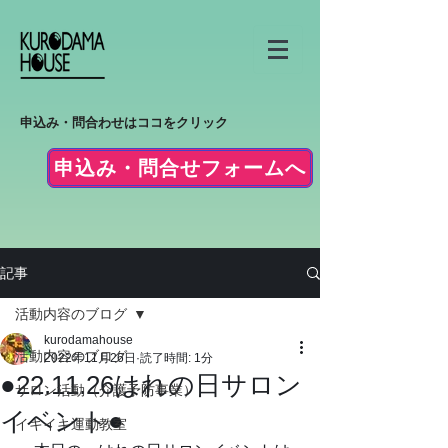
申込み・問合わせはココをクリック
申込み・問合せフォームへ
記事
活動内容のブログ
kurodamahouse
活動内容のブログ
2022年11月26日
読了時間: 1分
●22.11.26はれの日サロン
サロン活動（介護予防事業）
イベント●
イキイキ運動教室