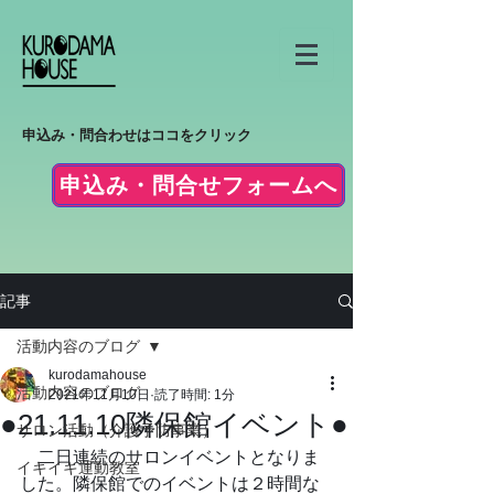
申込み・問合わせはココをクリック
申込み・問合せフォームへ
記事
活動内容のブログ
kurodamahouse
活動内容のブログ
2021年11月10日
読了時間: 1分
●21.11.10隣保館イベント●
サロン活動（介護予防事業）
　二日連続のサロンイベントとなりま
イキイキ運動教室
した。隣保館でのイベントは２時間な