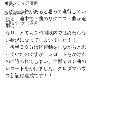
ボランティア活動
ので
かなり余裕があると思って進行してい
助成金事業
たら、途中で７曲のリクエスト曲が追
昭和パーク（麻雀）
加に
なり、とても２時間以内では終わらな
い状況になってしまいました！！　
　後半３０分は軽運動をしながらと思
っていたのですが、レコードをかける
のに追われてしまい、全部で３０曲の
レコードをかけました。クロダマハウ
ス新記録達成です！！