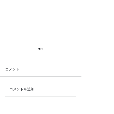
コメント
コメントを追加…
●26.7.25 はれの日サロ
●26.7.4みん
ン●
リクエスト大会