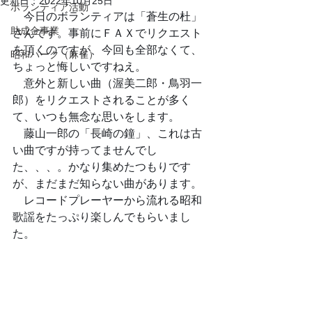
更新日：
2022年10月25日
ボランティア活動
　今日のボランティアは「蒼生の杜」
助成金事業
さんです。事前にＦＡＸでリクエスト
を頂くのですが、今回も全部なくて、
昭和パーク（麻雀）
ちょっと悔しいですねえ。
　意外と新しい曲（渥美二郎・鳥羽一
郎）をリクエストされることが多く
て、いつも無念な思いをします。
　藤山一郎の「長崎の鐘」、これは古
い曲ですが持ってませんでし
た、、、。かなり集めたつもりです
が、まだまだ知らない曲があります。
　レコードプレーヤーから流れる昭和
歌謡をたっぷり楽しんでもらいまし
た。