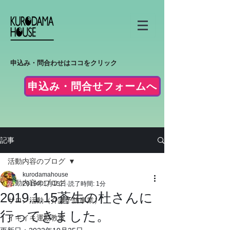
申込み・問合わせはココをクリック
申込み・問合せフォームへ
記事
活動内容のブログ
kurodamahouse
活動内容のブログ
2019年1月15日
読了時間: 1分
2019.1.15蒼生の杜さんに
サロン活動（介護予防事業）
行ってきました。
イキイキ運動教室