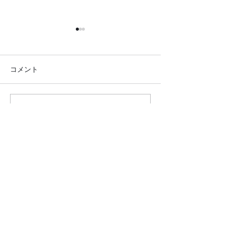
コメント
コメントを追加…
20.2.12 蒼生の杜さんに行
20.2.10 北柏
きました
アセンターさん
した
クロダマハウス
ホーム
活動内容​ブログ​