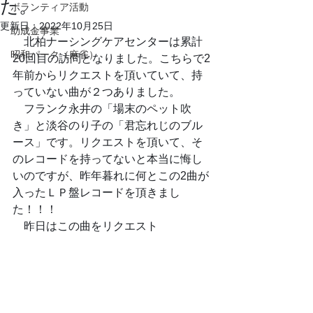
た。
ボランティア活動
更新日：
2022年10月25日
助成金事業
　北柏ナーシングケアセンターは累計
昭和パーク（麻雀）
20回目の訪問となりました。こちらで2
年前からリクエストを頂いていて、持
っていない曲が２つありました。
　フランク永井の「場末のペット吹
き」と淡谷のり子の「君忘れじのブル
ース」です。リクエストを頂いて、そ
のレコードを持ってないと本当に悔し
いのですが、昨年暮れに何とこの2曲が
入ったＬＰ盤レコードを頂きまし
た！！！
　昨日はこの曲をリクエスト