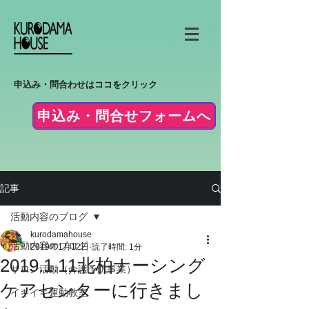
申込み・問合わせはココをクリック
申込み・問合せフォームへ
記事
活動内容のブログ
kurodamahouse
活動内容のブログ
2019年1月12日
読了時間: 1分
2019.1.11北柏ナーシング
サロン活動（介護予防事業）
ケアセンターに行きまし
イキイキ運動教室