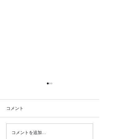
コメント
コメントを追加…
20.2.12 蒼生の杜さんに行
20.2.10 北柏