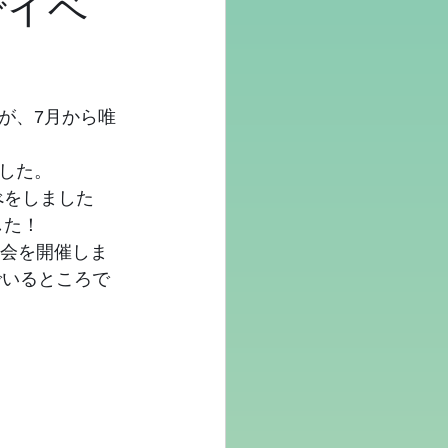
でイベ
が、7月から唯
した。
べをしました
した！
大会を開催しま
でいるところで