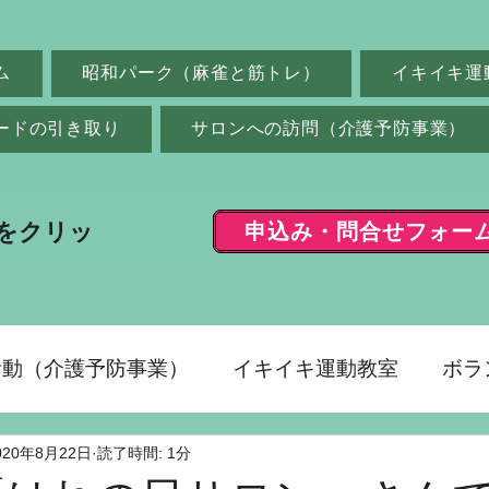
ム
昭和パーク（麻雀と筋トレ）
イキイキ運
ードの引き取り
サロンへの訪問（介護予防事業）
申込み・問合せフォー
をクリッ
活動（介護予防事業）
イキイキ運動教室
ボラ
020年8月22日
読了時間: 1分
ク（麻雀）