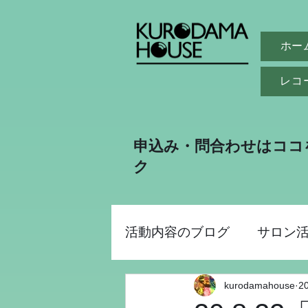
ホー
レコ
申込み・問合わせはココ
ク
活動内容のブログ
サロン
kurodamahouse
2
助成金事業
昭和パー