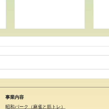
●26.7.4みんなでパーク リ
●2
クエスト大会●
戸支
事業内容
昭和パーク（麻雀と筋トレ）