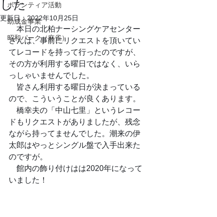
した
ボランティア活動
更新日：
2022年10月25日
助成金事業
　本日の北柏ナーシングケアセンター
昭和パーク（麻雀）
さんは、事前にリクエストを頂いてい
てレコードを持って行ったのですが、
その方が利用する曜日ではなく、いら
っしゃいませんでした。
　皆さん利用する曜日が決まっている
ので、こういうことが良くあります。
　橋幸夫の「中山七里」というレコー
ドもリクエストがありましたが、残念
ながら持ってませんでした。潮来の伊
太郎はやっとシングル盤で入手出来た
のですが。
　館内の飾り付けはは2020年になって
いました！