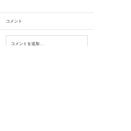
コメント
コメントを追加…
20.2.12 蒼生の杜さんに行
20.2.10 北柏
きました
アセンターさん
した
クロダマハウス
ホーム
活動内容​ブログ​
問合わせ・申込フォーム
事業内容