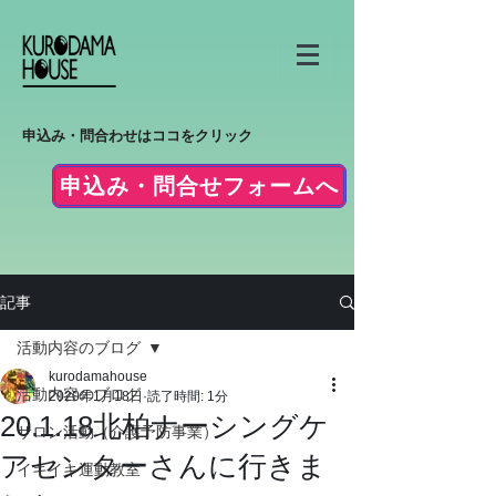
申込み・問合わせはココをクリック
申込み・問合せフォームへ
記事
活動内容のブログ
kurodamahouse
活動内容のブログ
2020年1月18日
読了時間: 1分
20.1.18北柏ナーシングケ
サロン活動（介護予防事業）
アセンターさんに行きま
イキイキ運動教室