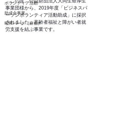
　この度、公益財団法人大同生命厚生
ボランティア活動
事業団様から、2019年度「ビジネスパ
助成金事業
ーソンボランティア活動助成」に採択
されました。高齢者福祉と障がい者就
昭和パーク（麻雀）
労支援を結ぶ事業です。