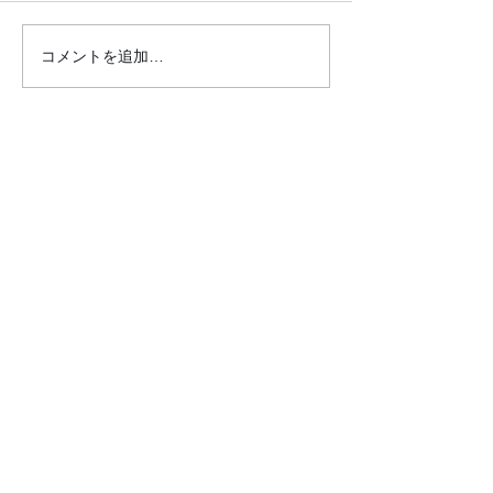
コメントを追加…
●21.12.4子どもゆめ基金
●21.11.20子
のイベント●
イベント●
クロダマハウス
ホーム
活動内容​ブログ​
問合わせ・申込フォーム
事業内容
昭和パーク（麻雀と筋トレ）
イキイキ運動教室
サロン訪問（介護予防活動）