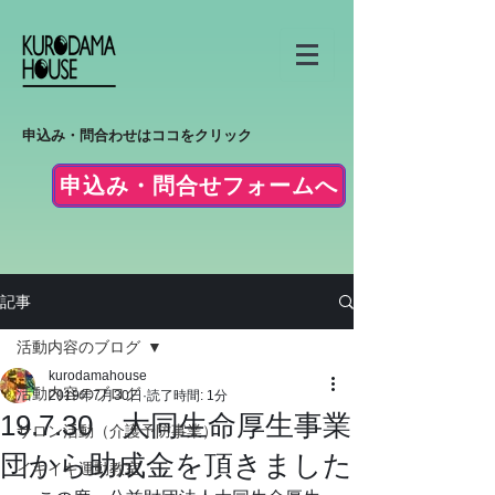
申込み・問合わせはココをクリック
申込み・問合せフォームへ
記事
活動内容のブログ
kurodamahouse
活動内容のブログ
2019年7月30日
読了時間: 1分
19.7.30 大同生命厚生事業
サロン活動（介護予防事業）
団から助成金を頂きました
イキイキ運動教室