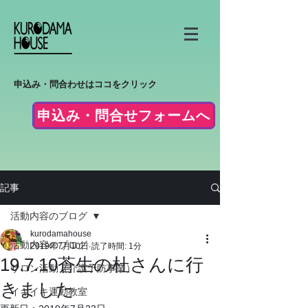
申込み・問合わせはココをクリック
申込み・問合せフォームへ
記事
活動内容のブログ
kurodamahouse
活動内容のブログ
2019年7月10日
読了時間: 1分
19.7.10蒼生の杜さんに行
サロン活動（介護予防事業）
きました
イキイキ運動教室