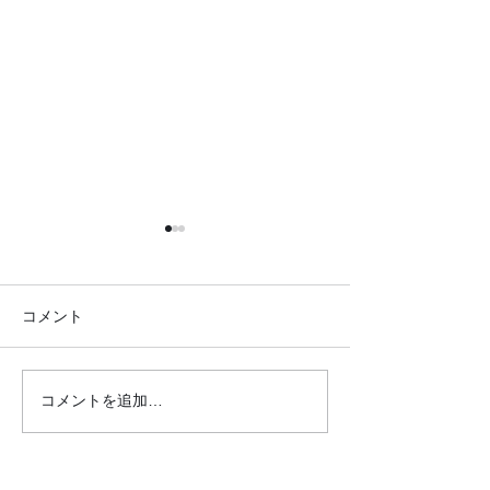
コメント
コメントを追加…
20.2.12 蒼生の杜さんに行
20.2.10 北柏
きました
アセンターさん
した