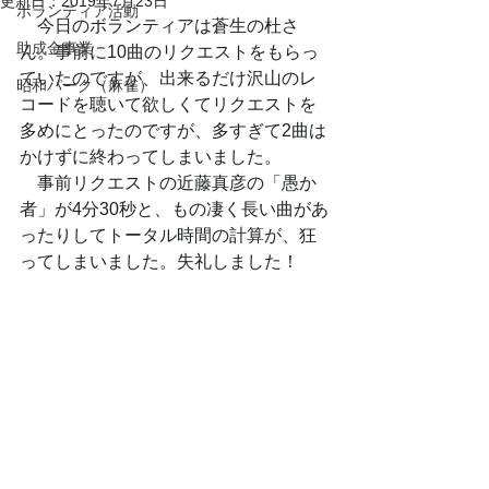
更新日：
2019年7月23日
ボランティア活動
　今日のボランティアは蒼生の杜さ
助成金事業
ん。事前に10曲のリクエストをもらっ
ていたのですが、出来るだけ沢山のレ
昭和パーク（麻雀）
コードを聴いて欲しくてリクエストを
多めにとったのですが、多すぎて2曲は
かけずに終わってしまいました。
　事前リクエストの近藤真彦の「愚か
者」が4分30秒と、もの凄く長い曲があ
ったりしてトータル時間の計算が、狂
ってしまいました。失礼しました！