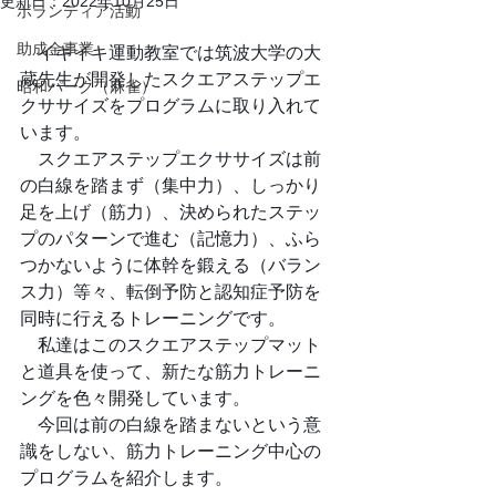
更新日：
2022年10月25日
ボランティア活動
助成金事業
　イキイキ運動教室では筑波大学の大
蔵先生が開発したスクエアステップエ
昭和パーク（麻雀）
クササイズをプログラムに取り入れて
います。
　スクエアステップエクササイズは前
の白線を踏まず（集中力）、しっかり
足を上げ（筋力）、決められたステッ
プのパターンで進む（記憶力）、ふら
つかないように体幹を鍛える（バラン
ス力）等々、転倒予防と認知症予防を
同時に行えるトレーニングです。
　私達はこのスクエアステップマット
と道具を使って、新たな筋力トレーニ
ングを色々開発しています。
　今回は前の白線を踏まないという意
識をしない、筋力トレーニング中心の
プログラムを紹介します。