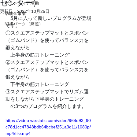
センター）
ボランティア活動
更新日：
2022年10月25日
助成金事業
　5月に入って新しいプログラムが登場
昭和パーク（麻雀）
です。
①スクエアステップマットとスポバン
（ゴムバンド）を使ってバランス力を
鍛えながら
　上半身の筋力トレーニング’
②スクエアステップマットとスポバン
（ゴムバンド）を使ってバランス力を
鍛えながら
　下半身の筋力トレーニング
③スクエアステップマットでリズム運
動をしながら下半身のトレーニング
　の3つのプログラムを紹介します。
https://video.wixstatic.com/video/964d93_90
c78d1cc47848bdb64bcbef251a3d11/1080p/
mp4/file.mp4