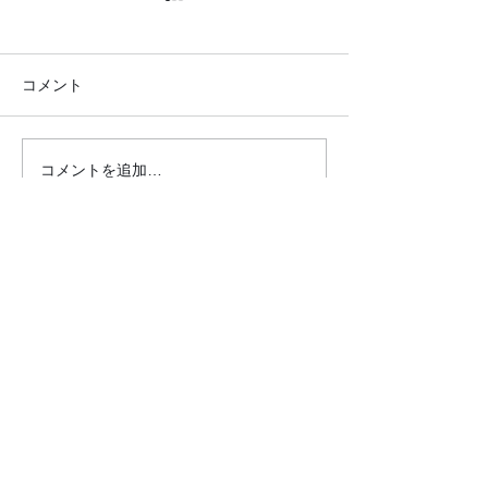
コメント
コメントを追加…
20.2.12 蒼生の杜さんに行
20.2.10 北柏
きました
アセンターさん
した
クロダマハウス
ホーム
活動内容​ブログ​
問合わせ・申込フォーム
事業内容