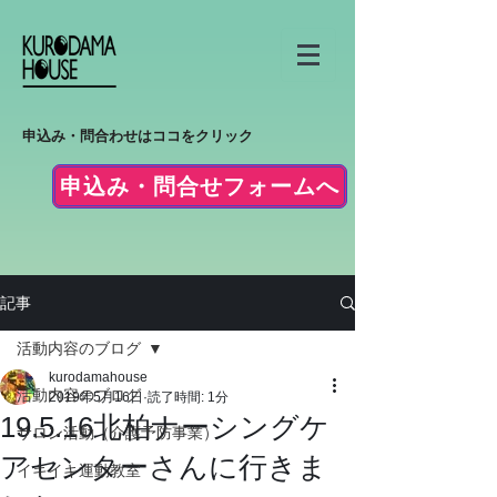
申込み・問合わせはココをクリック
申込み・問合せフォームへ
記事
活動内容のブログ
kurodamahouse
活動内容のブログ
2019年5月16日
読了時間: 1分
19.5.16北柏ナーシングケ
サロン活動（介護予防事業）
アセンターさんに行きま
イキイキ運動教室