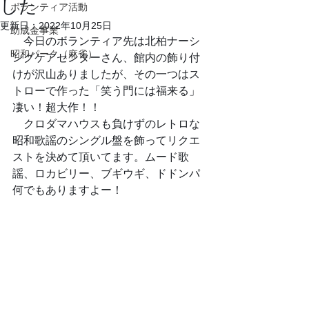
した
ボランティア活動
更新日：
2022年10月25日
助成金事業
　今日のボランティア先は北柏ナーシ
昭和パーク（麻雀）
ングケアセンターさん、館内の飾り付
けが沢山ありましたが、その一つはス
トローで作った「笑う門には福来る」
凄い！超大作！！
　クロダマハウスも負けずのレトロな
昭和歌謡のシングル盤を飾ってリクエ
ストを決めて頂いてます。ムード歌
謡、ロカビリー、ブギウギ、ドドンパ
何でもありますよー！