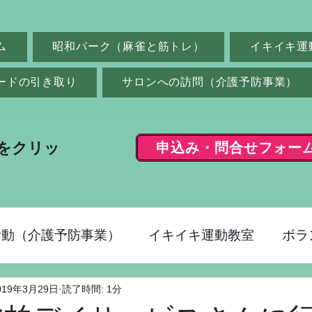
ム
昭和パーク（麻雀と筋トレ）
イキイキ運
ードの引き取り
サロンへの訪問（介護予防事業）
申込み・問合せフォー
をクリッ
活動（介護予防事業）
イキイキ運動教室
ボラ
019年3月29日
読了時間: 1分
ク（麻雀）