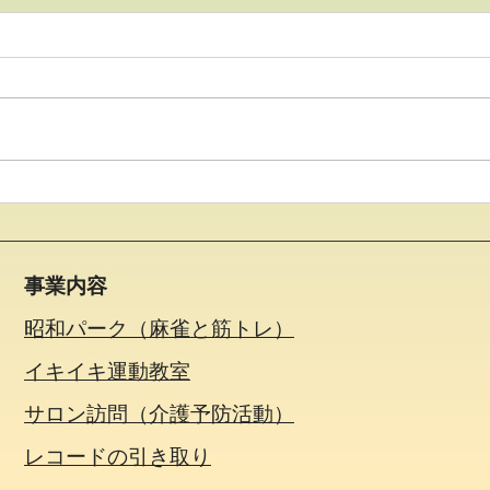
20.2.12 蒼生の杜さんに行き
20
ました
セン
事業内容
昭和パーク（麻雀と筋トレ）
イキイキ運動教室
サロン訪問（介護予防活動）
​レコードの引き取り