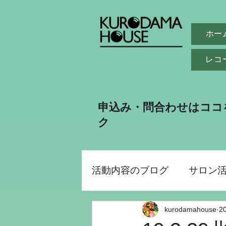
ホー
レコ
申込み・問合わせはココ
ク
活動内容のブログ
サロン
kurodamahouse
2
助成金事業
昭和パー