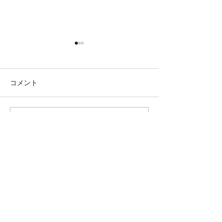
コメント
コメントを追加…
●26.7.25 はれの日サロ
●26.7.4みん
ン●
リクエスト大会
クロダマハウス
ホーム
活動内容​ブログ​