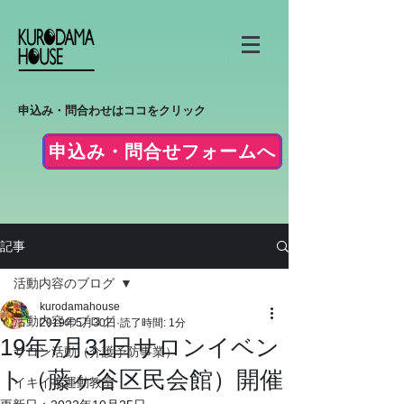
申込み・問合わせはココをクリック
申込み・問合せフォームへ
記事
活動内容のブログ
kurodamahouse
活動内容のブログ
2019年5月30日
読了時間: 1分
19年7月31日サロンイベン
サロン活動（介護予防事業）
ト（藤ヶ谷区民会館）開催
イキイキ運動教室