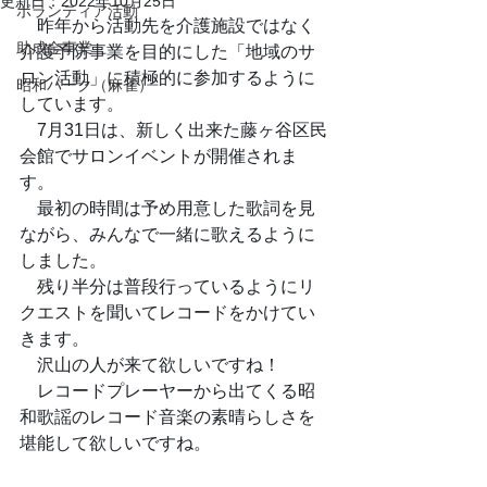
更新日：
2022年10月25日
ボランティア活動
　昨年から活動先を介護施設ではなく
助成金事業
介護予防事業を目的にした「地域のサ
ロン活動」に積極的に参加するように
昭和パーク（麻雀）
しています。
　7月31日は、新しく出来た藤ヶ谷区民
会館でサロンイベントが開催されま
す。
　最初の時間は予め用意した歌詞を見
ながら、みんなで一緒に歌えるように
しました。
　残り半分は普段行っているようにリ
クエストを聞いてレコードをかけてい
きます。
　沢山の人が来て欲しいですね！
　レコードプレーヤーから出てくる昭
和歌謡のレコード音楽の素晴らしさを
堪能して欲しいですね。