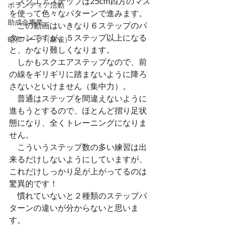
　スクエアステップは25cm四方のマス
ボランティア活動
を使って色々なパターンで進みます。
助成金事業
　この動画はいきなり６ステップのパ
ターンですが、５ステップ以上になる
昭和パーク（麻雀）
と、かなり難しくなります。
　しかもスクエアステップなので、前
の線をギリギリに踏まないように降ろ
さないといけません（集中力）。
　普通はステップを間違えないように
進もうとするので、ほとんど摺り足状
態になり、全くトレーニングになりま
せん。
　こういうステップ数の多い練習は出
来るだけしないようにしていますが、
これだけしっかり足が上がってるのは
驚異的です！
　慣れていないと２種類のステップパ
ターンの違いが分からないと思いま
す。