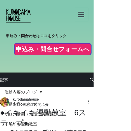
申込み・問合わせはココをクリック
申込み・問合せフォームへ
記事
活動内容のブログ
kurodamahouse
活動内容のブログ
5月20日
読了時間: 1分
●イキイキ運動教室 6ス
サロン活動（介護予防事業）
テップ●
イキイキ運動教室