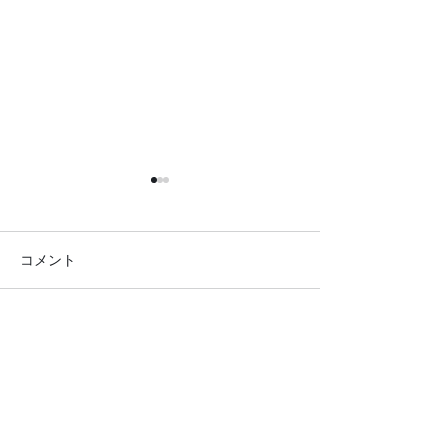
コメント
コメントを追加…
●イキイキ運動教室 レク
●イキイキ運動
リエーション●
トレーニング●