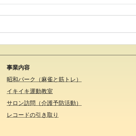
●イキイキ運動教室 レクリ
●イ
エーション●
レー
事業内容
昭和パーク（麻雀と筋トレ）
イキイキ運動教室
サロン訪問（介護予防活動）
​レコードの引き取り