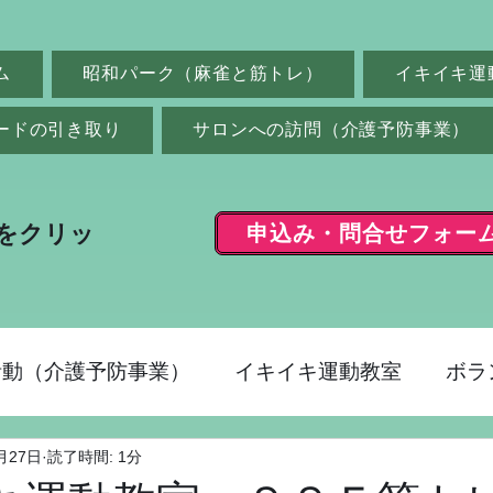
ム
昭和パーク（麻雀と筋トレ）
イキイキ運
ードの引き取り
サロンへの訪問（介護予防事業）
申込み・問合せフォー
をクリッ
活動（介護予防事業）
イキイキ運動教室
ボラ
月27日
読了時間: 1分
ク（麻雀）