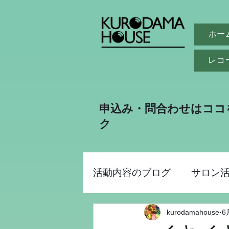
ホー
レコ
申込み・問合わせはココ
ク
活動内容のブログ
サロン
kurodamahouse
6
助成金事業
昭和パー