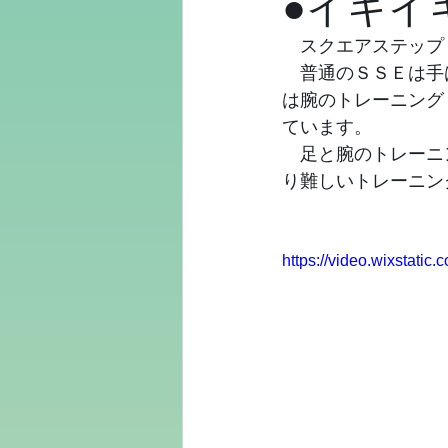
●イキイ
　スクエアステップ
　普通のＳＳＥは手
は腕のトレーニング
ています。
　足と腕のトレーニ
り難しいトレーニン
https://video.wixstat