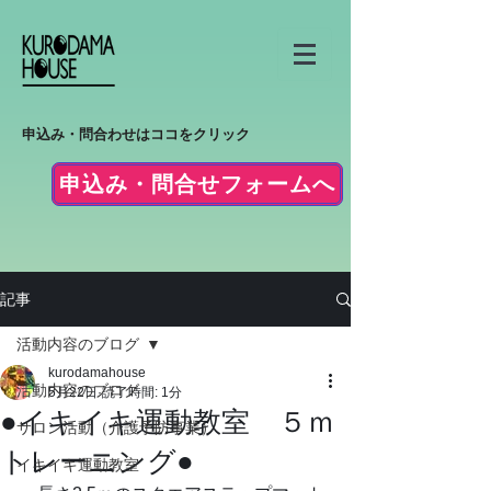
申込み・問合わせはココをクリック
申込み・問合せフォームへ
記事
活動内容のブログ
kurodamahouse
活動内容のブログ
5月22日
読了時間: 1分
●イキイキ運動教室 ５ｍ
サロン活動（介護予防事業）
トレーニング●
イキイキ運動教室