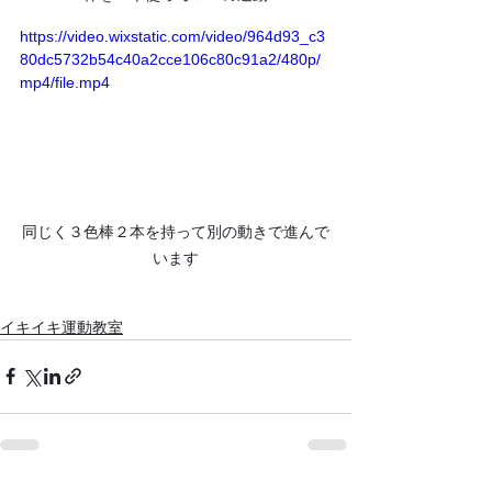
https://video.wixstatic.com/video/964d93_c3
80dc5732b54c40a2cce106c80c91a2/480p/
mp4/file.mp4
同じく３色棒２本を持って別の動きで進んで
います
イキイキ運動教室