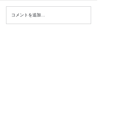
コメントを追加…
●イキイキ運動教室 レク
●イキイキ運動
リエーション●
トレーニング●
クロダマハウス
ホーム
活動内容​ブログ​
問合わせ・申込フォーム
事業内容
昭和パーク（麻雀と筋トレ）
イキイキ運動教室
サロン訪問（介護予防活動）