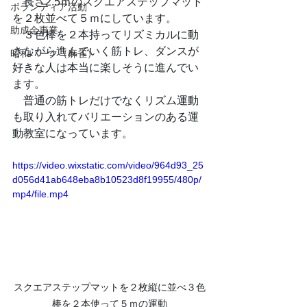
　長さ2.5ｍのスクエアステップマット
ボランティア活動
を２枚並べて５ｍにしています。
助成金事業
　３色棒を２本持ってリズミカルに動
きながら進んでいく筋トレ、ダンスが
昭和パーク（麻雀）
好きな人は本当に楽しそうに進んでい
ます。
　普通の筋トレだけでなくリズム運動
も取り入れてバリエーションのある運
動教室になっています。
https://video.wixstatic.com/video/964d93_25
d056d41ab648eba8b10523d8f19955/480p/
mp4/file.mp4
スクエアステップマットを２枚縦に並べ３色
棒を２本使って５ｍの運動