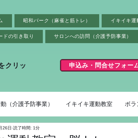
ム
昭和パーク（麻雀と筋トレ）
イキイキ運
ードの引き取り
サロンへの訪問（介護予防事業）
申込み・問合せフォー
をクリッ
活動（介護予防事業）
イキイキ運動教室
ボラ
月26日
読了時間: 1分
ク（麻雀）