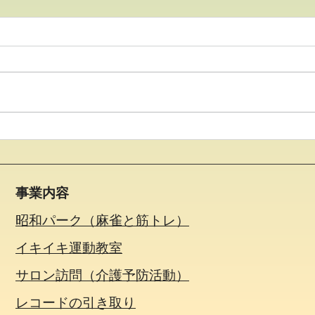
●イキイキ運動教室 脳トレ●
●イ
事業内容
昭和パーク（麻雀と筋トレ）
イキイキ運動教室
サロン訪問（介護予防活動）
​レコードの引き取り