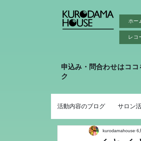
ホー
レコ
申込み・問合わせはココ
ク
活動内容のブログ
サロン
kurodamahouse
6
助成金事業
昭和パー