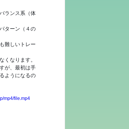
バランス系（体
パターン（４の
も難しいトレー
なくなります。
すが、最初は手
るようになるの
p/mp4/file.mp4