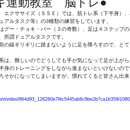
キ運動教室 脳トレ●
　エクササイズ（ＳＳＥ）では、筋トレ系（下半身）、
ュアルタスク等）の3種類の練習をしています。
はグー・チョキ・パー（３の奇数）、足は４ステップの
、所謂ドュアルタスクです。
前の線ギリギリに踏まないように足を降ろすので、とて
系は、難しいのでどうしても手が気になって足が上がら
半身のトレーニングをしながら進まないといけないので
ろそかになってしまいますが、慣れてくると皆さん出来
ic.com/video/964d93_126260e7f4c5445ab6c9be2b7ca1b359/1080