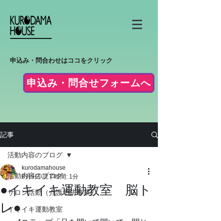
申込み・問合わせはココをクリック
申込み・問合せフォームへ
記事
活動内容のブログ
kurodamahouse
活動内容のブログ
6月9日
読了時間: 1分
●イキイキ運動教室 脳ト
サロン活動（介護予防事業）
レ●
イキイキ運動教室