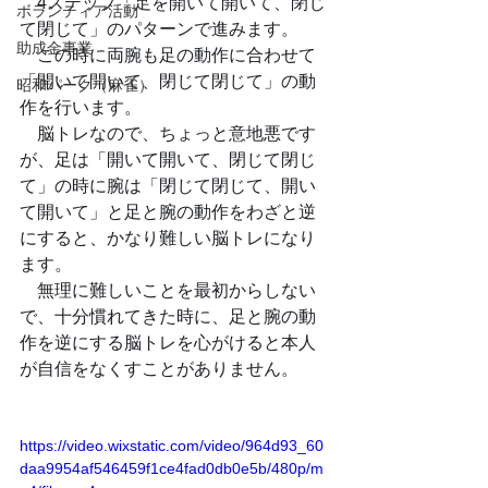
　4ステップ「足を開いて開いて、閉じ
ボランティア活動
て閉じて」のパターンで進みます。
助成金事業
　この時に両腕も足の動作に合わせて
「開いて開いて、閉じて閉じて」の動
昭和パーク（麻雀）
作を行います。
　脳トレなので、ちょっと意地悪です
が、足は「開いて開いて、閉じて閉じ
て」の時に腕は「閉じて閉じて、開い
て開いて」と足と腕の動作をわざと逆
にすると、かなり難しい脳トレになり
ます。
　無理に難しいことを最初からしない
で、十分慣れてきた時に、足と腕の動
作を逆にする脳トレを心がけると本人
が自信をなくすことがありません。
https://video.wixstatic.com/video/964d93_60
daa9954af546459f1ce4fad0db0e5b/480p/m