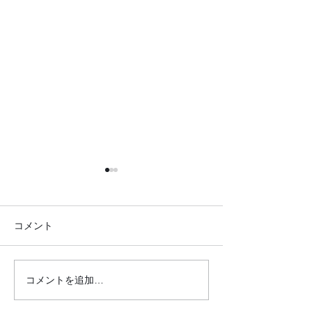
コメント
コメントを追加…
●イキイキ運動教室 レク
●イキイキ運動
リエーション●
トレーニング●