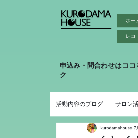
ホー
レコ
申込み・問合わせはココ
ク
活動内容のブログ
サロン
kurodamahouse
7
助成金事業
昭和パー