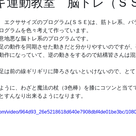
キ運動教室 脳トレ（Ｓ
　エクササイズのプログラム(ＳＳＥ)は、筋トレ系、バ
ログラムを色々考えて作っています。
意地悪な脳トレ系のプログラムです。
足の動作を同期させた動きだと分かりやすいのですが、
動作になっていて、逆の動きをするので結構皆さんは混
足は前の線ギリギリに降ろさないといけないので、とて
ように、わざと魔法の杖（3色棒）を膝にコツンと当て
とすんなり出来るようになります。
ic.com/video/964d93_26e5218618d640e7908dbf4de01be3bc/1080