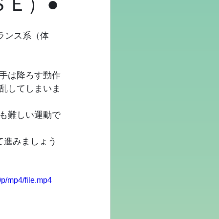
ＳＥ）●
ランス系（体
手は降ろす動作
乱してしまいま
も難しい運動で
て進みましょう
p/mp4/file.mp4