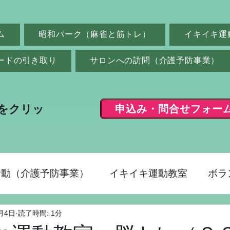
ム
昭和パーク（麻雀と筋トレ）
イキイキ運
ードの引き取り
サロンへの訪問（介護予防事業）
申込み・問合せフォー
をクリッ
活動（介護予防事業）
イキイキ運動教室
ボラ
月4日
読了時間: 1分
ク（麻雀）