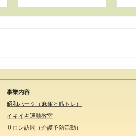
●イキイキ運動教室 レクリ
●イ
エーション●
レー
事業内容
昭和パーク（麻雀と筋トレ）
イキイキ運動教室
サロン訪問（介護予防活動）