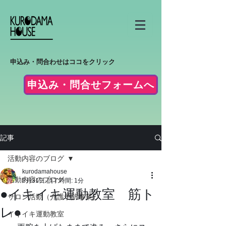
申込み・問合わせはココをクリック
申込み・問合せフォームへ
記事
活動内容のブログ
kurodamahouse
活動内容のブログ
5月31日
読了時間: 1分
●イキイキ運動教室 筋ト
サロン活動（介護予防事業）
レ●
イキイキ運動教室