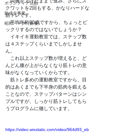
　両腕を上げたままで進み、さらにス
ボランティア活動
クワットを2回もする、かなりハードな
助成金事業
筋トレです。
　平均年齢80歳ですから、ちょっとビ
昭和パーク（麻雀）
ックリするのではないでしょうか？
　イキイキ運動教室では、ステップ数
は４ステップくらいまでしかしませ
ん。
　これ以上ステップ数が増えると、ど
んどん膝が上がらなくなり筋トレの意
味がなくなっていくからです。
　筋トレ多めの運動教室ですから、目
的はあくまでも下半身の筋肉を鍛える
ことなので、ステップパターンはシン
プルですが、しっかり筋トレしてもら
うプログラムに徹しています。
https://video.wixstatic.com/video/964d93_eb