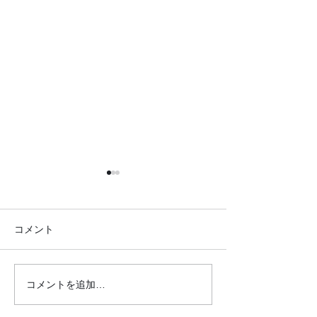
コメント
コメントを追加…
●イキイキ運動教室 レク
●イキイキ運動
リエーション●
トレーニング●