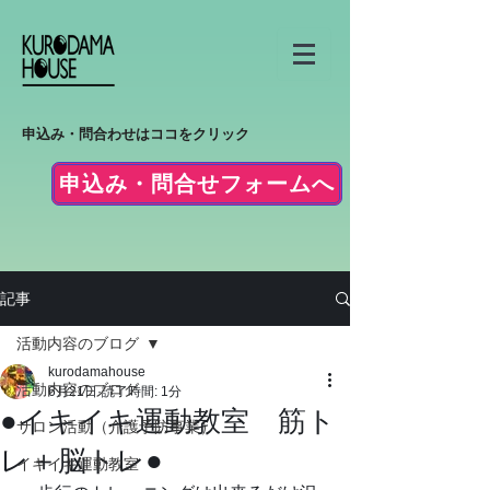
申込み・問合わせはココをクリック
申込み・問合せフォームへ
記事
活動内容のブログ
kurodamahouse
活動内容のブログ
6月21日
読了時間: 1分
●イキイキ運動教室 筋ト
サロン活動（介護予防事業）
レ＋脳トレ●
イキイキ運動教室