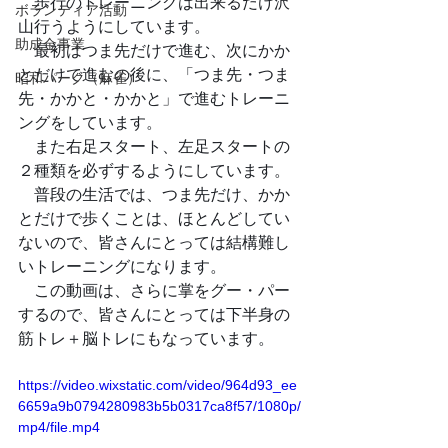
　歩行のトレーニングは出来るだけ沢
ボランティア活動
山行うようにしています。
助成金事業
　最初はつま先だけで進む、次にかか
とだけで進むの後に、「つま先・つま
昭和パーク（麻雀）
先・かかと・かかと」で進むトレーニ
ングをしています。
　また右足スタート、左足スタートの
２種類を必ずするようにしています。
　普段の生活では、つま先だけ、かか
とだけで歩くことは、ほとんどしてい
ないので、皆さんにとっては結構難し
いトレーニングになります。
　この動画は、さらに掌をグー・パー
するので、皆さんにとっては下半身の
筋トレ＋脳トレにもなっています。
https://video.wixstatic.com/video/964d93_ee
6659a9b0794280983b5b0317ca8f57/1080p/
mp4/file.mp4