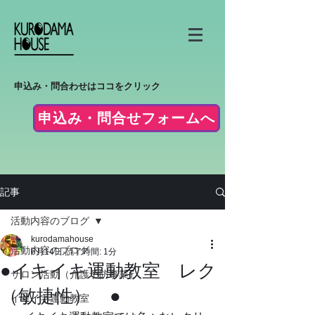
申込み・問合わせはココをクリック
申込み・問合せフォームへ
記事
活動内容のブログ
kurodamahouse
活動内容のブログ
6月14日
読了時間: 1分
●イキイキ運動教室 レク
サロン活動（介護予防事業）
（敏捷性） ●
イキイキ運動教室