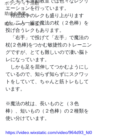
　イキイキ運動教室では色々なレクリ
ボランティア活動
エーションを行っています。
助成金事業
　得点競争のレクも盛り上がります
が、二人一組で魔法の杖（２色棒）を
昭和パーク（麻雀）
投げ合うレクもあります。
　「右手」で投げて「左手」で魔法の
杖(２色棒)をつかむ敏捷性のトレーニン
グですが、とても難しいので凄い脳ト
レになっています。
　しかも足を屈伸してつかむようにし
ているので、知らず知らずにスクワッ
トをしていて、ちゃんと筋トレもして
います。
※魔法の杖は、長いものと（３色
棒）、短いもの（２色棒）の２種類を
使い分けています。
https://video.wixstatic.com/video/964d93_fd0