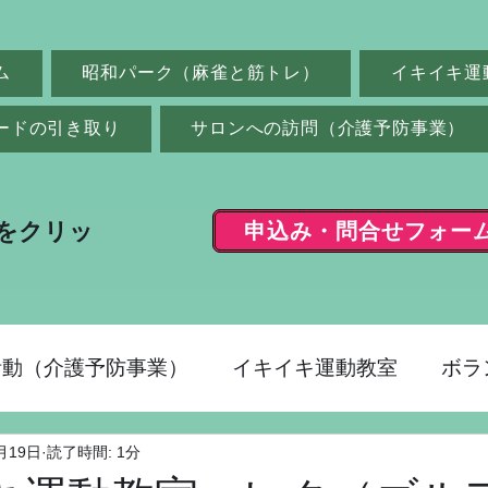
ム
昭和パーク（麻雀と筋トレ）
イキイキ運
ードの引き取り
サロンへの訪問（介護予防事業）
申込み・問合せフォー
をクリッ
活動（介護予防事業）
イキイキ運動教室
ボラ
月19日
読了時間: 1分
ク（麻雀）