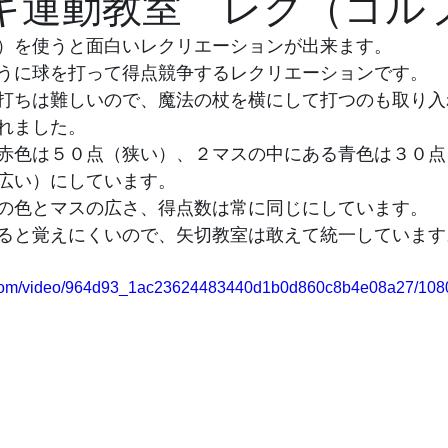
キ運動教室 レク（ゴル
）を使うと面白いレクリエーションが出来ます。
うに球を打って得点競争するレクリエーションです。
打ちは難しいので、魔法の杖を横にして打つのも取り入
れました。
赤色は５０点（狭い）、２マスの中にある青色は３０点
広い）にしています。
の色とマスの広さ、得点数は常に同じにしています。
ると覚えにくいので、矢切教室は敢えて統一しています
ic.com/video/964d93_1ac23624483440d1b0d860c8b4e08a27/1080