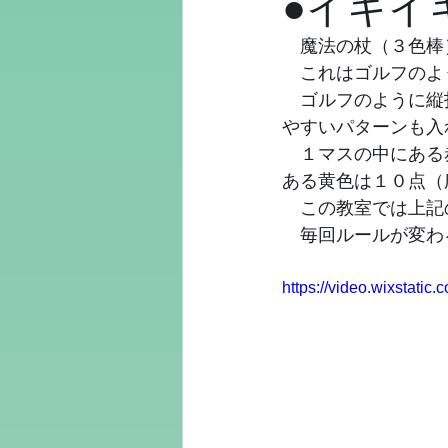
●イキイ
　魔法の杖（３色棒
　これはゴルフのよ
　ゴルフのように縦
やすいパターンも入
　１マスの中にある
ある黄色は１０点（
　この教室では上記
　毎回ルールが変わ
https://video.wixstat