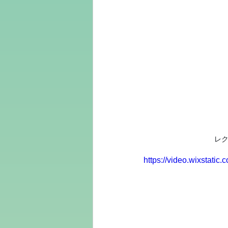
レ
https://video.wixstat