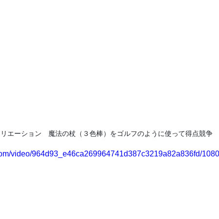
クリエーション　魔法の杖（３色棒）をゴルフのように使って得点競争
ic.com/video/964d93_e46ca269964741d387c3219a82a836fd/1080