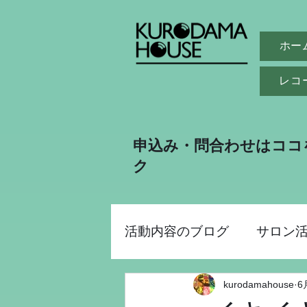
ホー
レコ
申込み・問合わせはココ
ク
活動内容のブログ
サロン
kurodamahouse
6
助成金事業
昭和パー