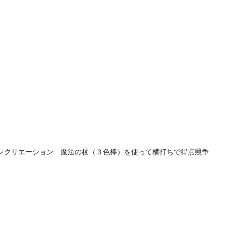
レクリエーション　魔法の杖（３色棒）を使って横打ちで得点競争