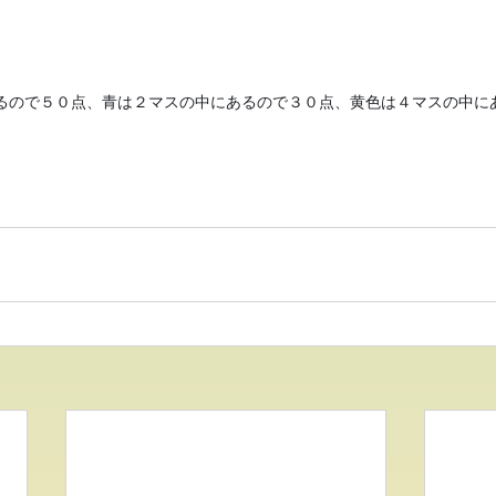
るので５０点、青は２マスの中にあるので３０点、黄色は４マスの中に