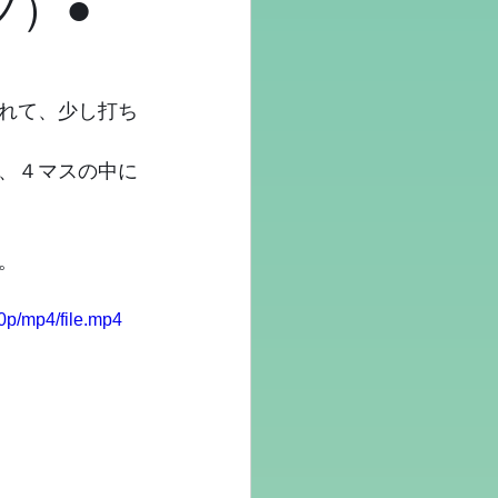
フ）●
れて、少し打ち
、４マスの中に
。
p/mp4/file.mp4