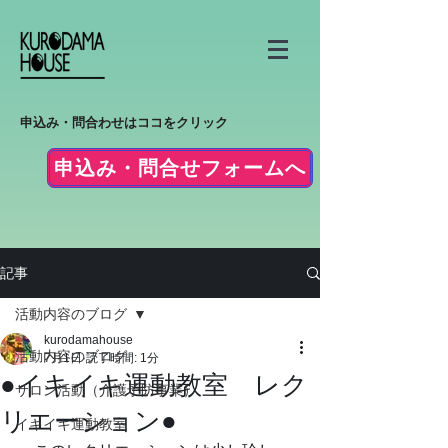
申込み・問合わせはココをクリック
申込み・問合せフォームへ
記事
活動内容のブログ
kurodamahouse
活動内容のブログ
7月1日
読了時間: 1分
●イキイキ運動教室 レク
サロン活動（介護予防事業）
リエーション●
イキイキ運動教室