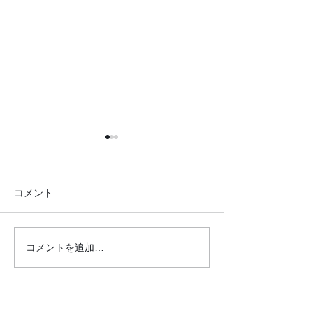
コメント
コメントを追加…
●イキイキ運動教室 レク
●イキイキ運動
リエーション●
トレーニング●