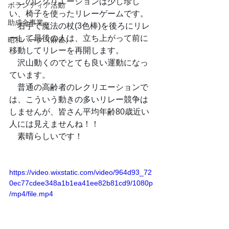
　このレクリエーションは少し珍し
ボランティア活動
い、椅子を使ったリレーゲームです。
助成金事業
　右手で魔法の杖(3色棒)を後ろにリレ
ーして最後の人は、立ち上がって前に
昭和パーク（麻雀）
移動してリレーを再開します。
　沢山動くのでとても良い運動になっ
ています。
　普通の高齢者のレクリエーションで
は、こういう動きの多いリレー競争は
しませんが、皆さん平均年齢80歳近い
人には見えませんね！！
　素晴らしいです！
https://video.wixstatic.com/video/964d93_72
0ec77cdee348a1b1ea41ee82b81cd9/1080p
/mp4/file.mp4