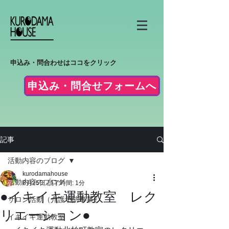
申込み・問合わせはココをクリック
申込み・問合せフォームへ
記事
活動内容のブログ
kurodamahouse
活動内容のブログ
6月25日
読了時間: 1分
●イキイキ運動教室 レク
サロン活動（介護予防事業）
リエーション●
イキイキ運動教室