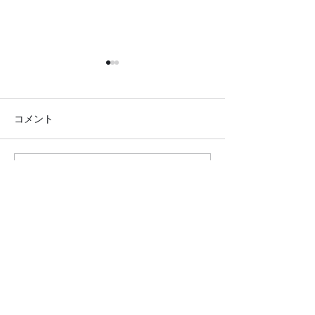
コメント
コメントを追加…
●イキイキ運動教室 レク
●イキイキ運動
リエーション●
トレーニング●
クロダマハウス
ホーム
活動内容​ブログ​