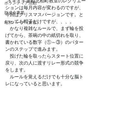
  イキイキ運動北柏町教室のレクリエー
ボランティア活動
ションは毎月内容が変わるのですが、
助成金事業
今回はクリスマスバージョンです。と
いっても帽子だけですが、、、。
昭和パーク（麻雀）
　かなり複雑なルールで、まず輪を投
げてから、茶碗の中の紙切れを取り、
書かれている数字（①～③）のパター
ンのステップで進みます。
　投げた輪を取ったらスタート位置に
戻り、次の人に渡すリレー形式の競争
をします。
　ルールを覚えるだけでも十分な脳ト
レになっていると思います。