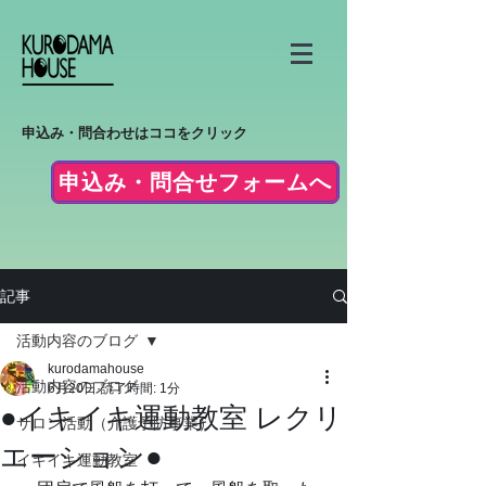
申込み・問合わせはココをクリック
申込み・問合せフォームへ
記事
活動内容のブログ
kurodamahouse
活動内容のブログ
6月20日
読了時間: 1分
●イキイキ運動教室 レクリ
サロン活動（介護予防事業）
エーション●
イキイキ運動教室