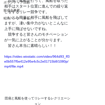
　団扇で風船を打って、風船を取った
ボランティア活動
相手はスタート位置に進んでの繰り返
助成金事業
しをするリレー競争です。
　いとも簡単に相手に風船を飛ばして
昭和パーク（麻雀）
ますが、凄い集中力がないとこんなに
上手に飛ばせないですね。
　競争すると皆さんのモチベーション
が一気に上がることが分かります。
　皆さん本当に素晴らしい！！
https://video.wixstatic.com/video/964d93_ff3
e0b557f5e412e95e4c5c2e01715b8/1080p/
mp4/file.mp4
団扇と風船を使ってリレーするレクリエーシ
ョン