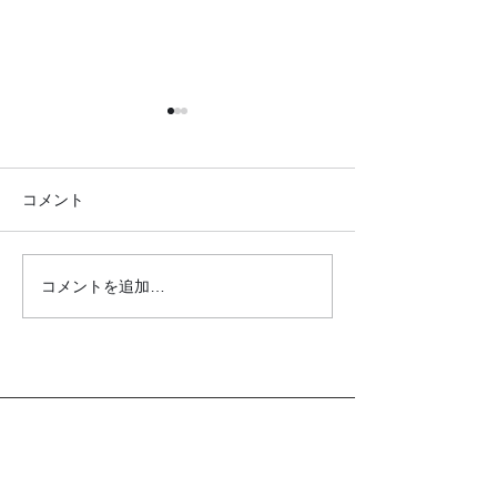
コメント
コメントを追加…
●イキイキ運動教室 レク
●イキイキ運動
リエーション●
トレーニング●
クロダマハウス
ホーム