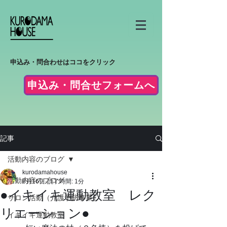
申込み・問合わせはココをクリック
申込み・問合せフォームへ
記事
活動内容のブログ
kurodamahouse
活動内容のブログ
6月16日
読了時間: 1分
●イキイキ運動教室 レク
サロン活動（介護予防事業）
リエーション●
イキイキ運動教室