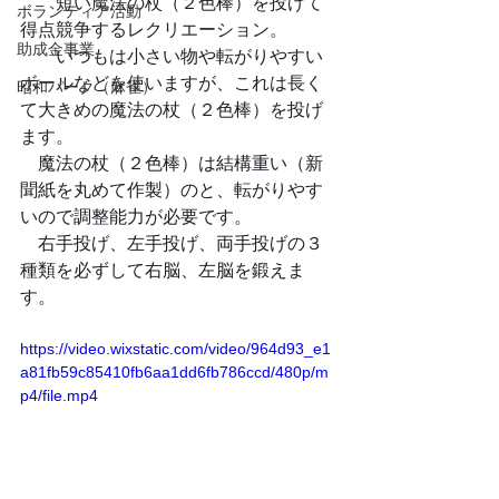
　　短い魔法の杖（２色棒）を投げて
ボランティア活動
得点競争するレクリエーション。
助成金事業
　　いつもは小さい物や転がりやすい
ボールなどを使いますが、これは長く
昭和パーク（麻雀）
て大きめの魔法の杖（２色棒）を投げ
ます。
　魔法の杖（２色棒）は結構重い（新
聞紙を丸めて作製）のと、転がりやす
いので調整能力が必要です。
　右手投げ、左手投げ、両手投げの３
種類を必ずして右脳、左脳を鍛えま
す。
https://video.wixstatic.com/video/964d93_e1
a81fb59c85410fb6aa1dd6fb786ccd/480p/m
p4/file.mp4