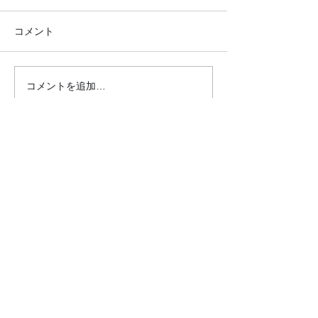
コメント
コメントを追加…
●イキイキ運動教室 レク
●イキイキ運動
リエーション●
トレーニング●
クロダマハウス
ホーム
活動内容​ブログ​
問合わせ・申込フォーム
事業内容
昭和パーク（麻雀と筋トレ）