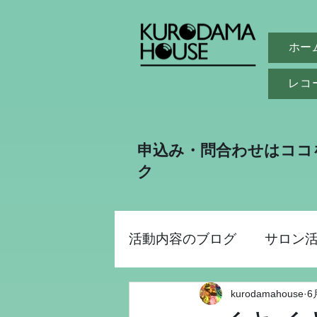
ホー
レコ
申込み・問合わせはココ
ク
活動内容のブログ
サロン
kurodamahouse
6
助成金事業
昭和パー