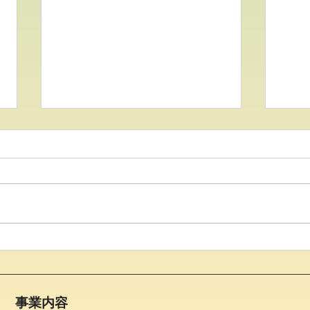
●イキイキ運動教室 レクリ
●イ
エーション●
レー
事業内容