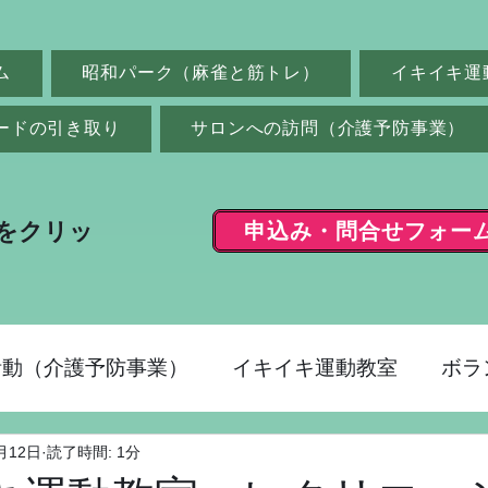
ム
昭和パーク（麻雀と筋トレ）
イキイキ運
ードの引き取り
サロンへの訪問（介護予防事業）
申込み・問合せフォー
をクリッ
活動（介護予防事業）
イキイキ運動教室
ボラ
月12日
読了時間: 1分
ク（麻雀）