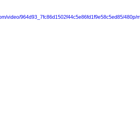
ic.com/video/964d93_7fc86d1502f44c5e86fd1f9e58c5ed85/480p/m