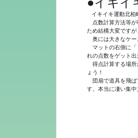
●イキイ
   イキイキ運動
　点数計算方法等が
ため結構大変ですが
　奥には大きなケー
　マットの右側に「
れの点数をゲット出
　得点計算する場所
ょう！
　団扇で道具を飛ば
す。本当に凄い集中