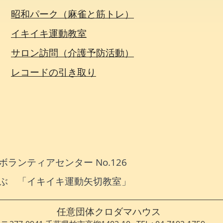
昭和パーク（麻雀と筋トレ）
イキイキ運動教室
サロン訪問（介護予防活動）
​レコードの引き取り
ランティアセンター No.126
ぶ 「イキイキ運動矢切教室」
​任意団体クロダマハウス