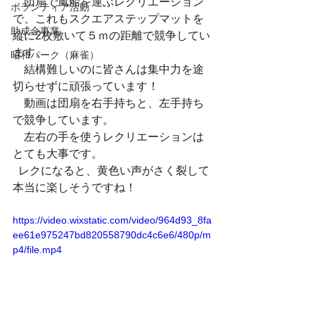
　団扇で風船を運ぶレクリエーション
ボランティア活動
で、これもスクエアステップマットを
助成金事業
縦に2枚敷いて５ｍの距離で競争してい
ます。
昭和パーク（麻雀）
　結構難しいのに皆さんは集中力を途
切らせずに頑張っています！
　動画は団扇を右手持ちと、左手持ち
で競争しています。
　左右の手を使うレクリエーションは
とても大事です。
  レクになると、黄色い声がさく裂して
本当に楽しそうですね！
https://video.wixstatic.com/video/964d93_8fa
ee61e975247bd820558790dc4c6e6/480p/m
p4/file.mp4