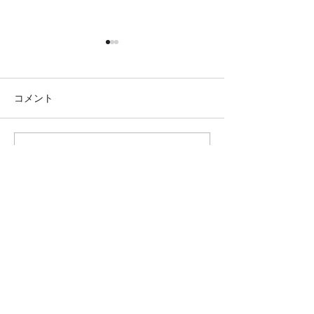
コメント
コメントを追加…
●イキイキ運動教室 レク
●イキイキ運動
リエーション●
トレーニング●
クロダマハウス
ホーム
活動内容​ブログ​