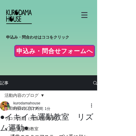
申込み・問合わせはココをクリック
申込み・問合せフォームへ
記事
活動内容のブログ
kurodamahouse
活動内容のブログ
5月21日
読了時間: 1分
●イキイキ運動教室 リズ
サロン活動（介護予防事業）
ム運動●
イキイキ運動教室