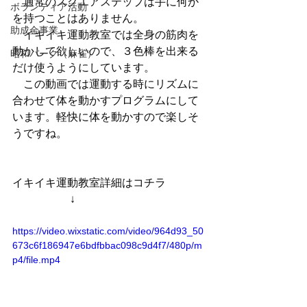
　通常のスクエアステップは手に何か
ボランティア活動
を持つことはありません。
助成金事業
　イキイキ運動教室では全身の筋肉を
動かして欲しいので、３色棒を出来る
昭和パーク（麻雀）
だけ使うようにしています。
　この動画では運動する時にリズムに
合わせて体を動かすプログラムにして
います。軽快に体を動かすので楽しそ
うですね。
イキイキ運動教室詳細はコチラ
                     ↓
https://video.wixstatic.com/video/964d93_50
673c6f186947e6bdfbbac098c9d4f7/480p/m
p4/file.mp4