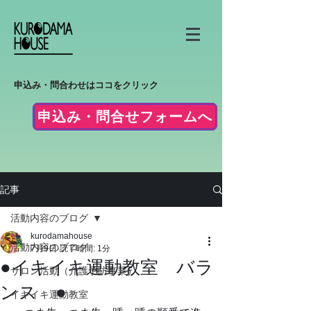
申込み・問合わせはココをクリック
申込み・問合せフォームへ
記事
活動内容のブログ
kurodamahouse
活動内容のブログ
7月9日
読了時間: 1分
●イキイキ運動教室 バラ
サロン活動（介護予防事業）
ンス ●
イキイキ運動教室