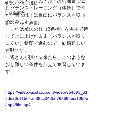
　つま先・つま先・踵・踵の順番で進
ボランティア活動
むバランストレーニング（体幹）です
助成金事業
が、普段は手は自由にバランスを取っ
て進みます。　
昭和パーク（麻雀）
　これは魔法の杖（3色棒）を両手で持
って上に上げたまま（バランスが取り
にくい）状態で進むので、結構難しい
運動です。
　皆さんが慣れて来たら、このような
少し難しい条件を加えて練習していま
す。
https://video.wixstatic.com/video/964d93_81
3dd70e11564ae88ac343be76268dbc/1080p
/mp4/file.mp4