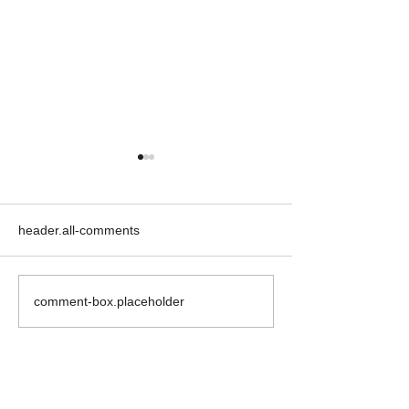
header.all-comments
comment-box.placeholder
●イキイキ運動教室 レク
●イキイキ運動
リエーション●
トレーニング●