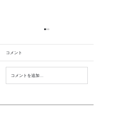
コメント
コメントを追加…
●イキイキ運動教室 レク
●イキイキ運動
リエーション●
トレーニング●
クロダマハウス
ホーム