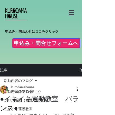
申込み・問合わせはココをクリック
申込み・問合せフォームへ
記事
活動内容のブログ
kurodamahouse
活動内容のブログ
7月6日
読了時間: 1分
●イキイキ運動教室 バラ
サロン活動（介護予防事業）
ンス●
イキイキ運動教室