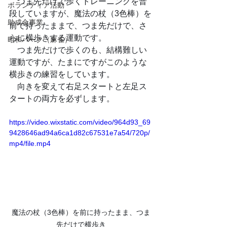
　つま先だけで歩くトレーニングを普
ボランティア活動
段していますが、魔法の杖（3色棒）を
助成金事業
前で持ったままで、つま先だけで、さ
らに横歩きする運動です。
昭和パーク（麻雀）
　つま先だけで歩くのも、結構難しい
運動ですが、たまにですがこのような
横歩きの練習をしています。
　向きを変えて右足スタートと左足ス
タートの両方を必ずします。
https://video.wixstatic.com/video/964d93_69
9428646ad94a6ca1d82c67531e7a54/720p/
mp4/file.mp4
魔法の杖（3色棒）を前に持ったまま、つま
先だけで横歩き